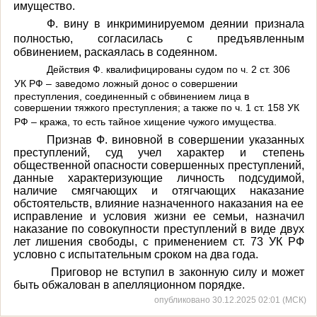
имущество.
Ф. вину в инкриминируемом деянии признала
полностью,
согласилась с предъявленным
обвинением, раскаялась в содеянном.
Действия Ф. квалифицированы судом по
ч. 2 ст. 306
УК РФ –
заведомо ложный донос о совершении
преступления, соединенный с обвинением лица в
совершении тяжкого преступления; а также по ч. 1 ст. 158 УК
РФ – кража, то есть тайное хищение чужого имущества.
Признав Ф. виновной в совершении указанных
преступлений, суд учел характер и степень
общественной опасности совершенных преступлений,
данные характеризующие личность подсудимой,
наличие смягчающих и отягчающих наказание
обстоятельств, влияние назначенного наказания на ее
исправление и условия жизни ее семьи, назначил
наказание по совокупности преступлений в виде двух
лет лишения свободы, с применением ст. 73 УК РФ
условно с испытательным сроком на два года.
Приговор не вступил в законную силу и может
быть обжалован в апелляционном порядке.
опубликовано 30.12.2025 02:01 (МСК)