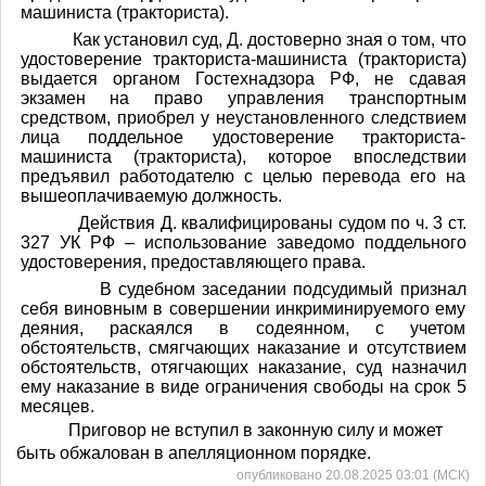
машиниста (тракториста).
Как установил суд, Д. достоверно зная о том, что
удостоверение тракториста-машиниста (тракториста)
выдается органом Гостехнадзора РФ, не сдавая
экзамен на право управления транспортным
средством, приобрел у неустановленного следствием
лица поддельное удостоверение тракториста-
машиниста (тракториста), которое впоследствии
предъявил работодателю с целью перевода его на
вышеоплачиваемую должность.
Действия Д. квалифицированы судом по ч. 3 ст.
327 УК РФ – использование заведомо поддельного
удостоверения, предоставляющего права.
В судебном заседании подсудимый признал
себя виновным в совершении инкриминируемого ему
деяния, раскаялся в содеянном, с учетом
обстоятельств, смягчающих наказание и отсутствием
обстоятельств, отягчающих наказание, суд назначил
ему наказание в виде ограничения свободы на срок 5
месяцев.
Приговор не вступил в законную силу и может
быть обжалован в апелляционном порядке.
опубликовано 20.08.2025 03:01 (МСК)